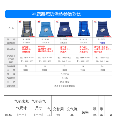
气垫未充
气垫充气
气尺寸
尺寸
气
交替周
充气流
噪
承
频率
（mm）
（mm）
型号
道
期
量
音
重
电