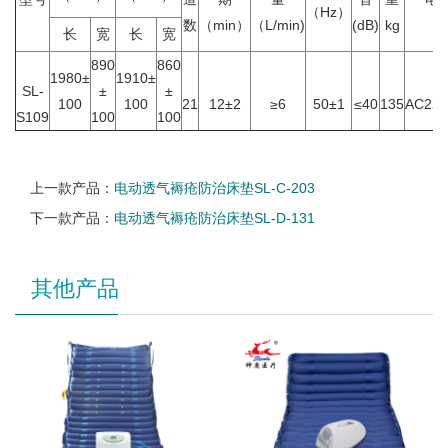
（Hz）
数
（min）
（L/min)
(dB)
kg
v
长
宽
长
宽
890
860
1980±
1910±
SL-
±
±
100
100
21
12±2
≥6
50±1
≤40
135
AC220
S109
100
100
上一款产品：
电动透气褥疮防治床垫SL-C-203
下一款产品：
电动透气褥疮防治床垫SL-D-131
其他产品